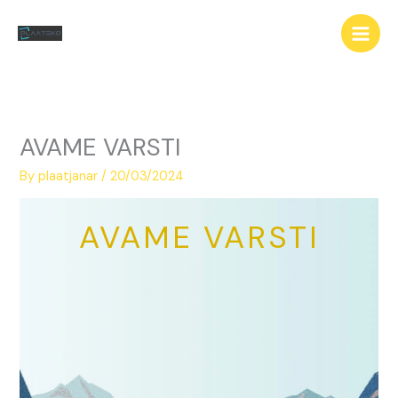
Skip
Main
to
Men
content
AVAME VARSTI
By
plaatjanar
/
20/03/2024
AVAME VARSTI